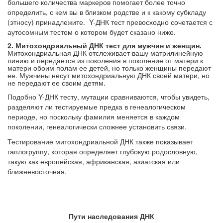
большего количества маркеров помогает более точно
определить, с кем вы в близком родстве и к какому субкладу
(этносу) принадлежите. Y-ДНК тест превосходно сочетается с
аутосомным тестом о котором будет сказано ниже.
2. Митохондриальный ДНК тест для мужчин и женщин.
Митохондриальная ДНК отслеживает вашу матрилинейную
линию и передается из поколения в поколение от матери к
матери обоим полам ее детей, но только женщины передают
ее. Мужчины несут митохондриальную ДНК своей матери, но
не передают ее своим детям.
Подобно Y-ДНК тесту, мутации сравниваются, чтобы увидеть,
разделяют ли тестируемые предка в генеалогическом
периоде, но поскольку фамилия меняется в каждом
поколении, генеалогически сложнее установить связи.
Тестирование митохондриальной ДНК также показывает
гаплогруппу, которая определяет глубокую родословную,
такую ​​как европейская, африканская, азиатская или
ближневосточная.
Пути наследования ДНК