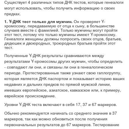
Существует 4 различных типов ДНК тестов, которые генеалоги
могут использовать, чтобы получить информацию о своих
предках.
1. Y-ДНК тест только для мужчин.
Он проверяет Y-
хромосому, передаваемую от отца к сыну, в большинстве
случаев вместе с фамилией. Только мужчины могут пройти
этот тест, потому что только мужчины имеют Y-хромосому.
Генеалоги женщины должны попросить своих отцов, братьев,
дядюшек и двоюродных, троюродных братьев пройти этот
тест.
Полученные Y-ДНК результаты сравниваются между
результатами Y-хромосомы других мужчин, чтобы определить
- совпадают ли они, и связаны ли они в генеалогическом
периоде. Протестированные также узнают свою гаплогруппу,
которая является ДНК паспортом и показывает историю ваших
недавних и дальних предков по прямой мужской линии,
имевших европейское, азиатское, кавказское или, к примеру,
еврейское происхождение.
Уровни Y-ДНК теста включают в себя 17, 37 и 67 маркеров.
Обычно рекомендуется начинать со среднего значние в 37
маркеров, так как можно обновиться после получения
первоначальных результатов до 67 маркеров. Тестирование